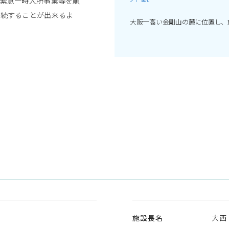
緊急一時入所事業等を順
継続することが出来るよ
複数のプログラムから自分に合った
大阪一高い金剛山の麓に位置し、
います。
施設長名
大西