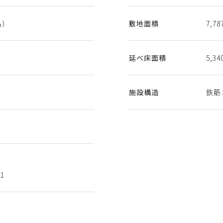
名）
敷地面積
7,7
延べ床面積
5,3
施設構造
鉄筋
1