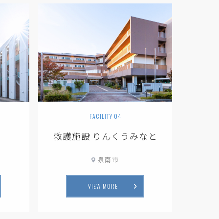
FACILITY 04
救護施設 りんくうみなと
泉南市
VIEW MORE