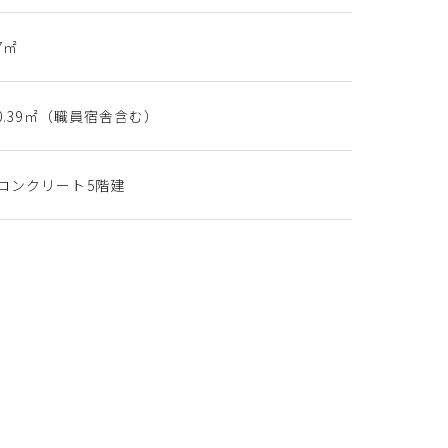
87㎡
40.39㎡（職員宿舎含む）
コンクリート5階建