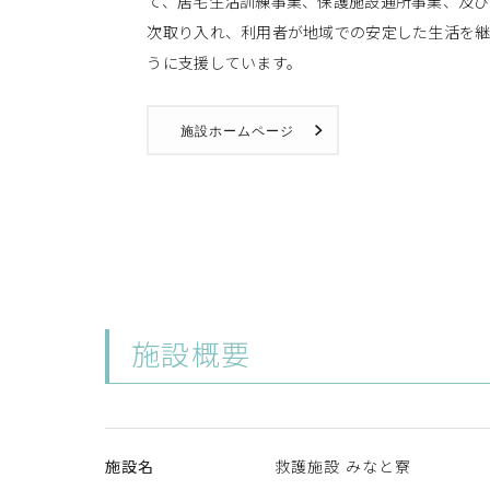
て、居宅生活訓練事業、保護施設通所事業、及び
次取り入れ、利用者が地域での安定した生活を
自立に向けた取組として、作業訓練をプログラムに取り入れています。
うに支援しています。
プログラムを選択していただき、就労自立にむけて参加していただいて
施設ホームページ
施設概要
施設名
救護施設 みなと寮